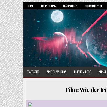
Skip
HOME
TOPPEBOOKS
LESEPROBEN
LITERATURWELT
to
content
STARTSEITE
SPIELFILMVIDEOS
KULTURVIDEOS
KUNST
Film: Wie der fr