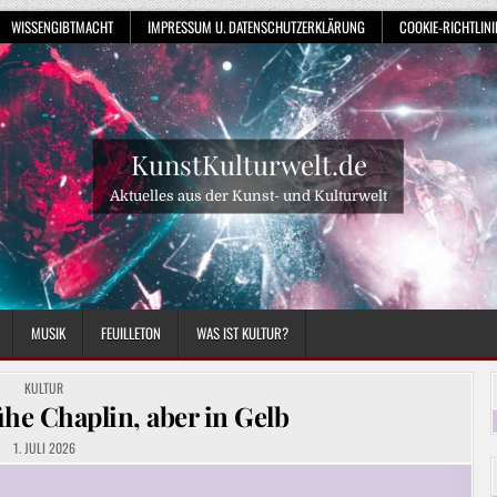
WISSENGIBTMACHT
IMPRESSUM U. DATENSCHUTZERKLÄRUNG
COOKIE-RICHTLINIE
KunstKulturwelt.de
Aktuelles aus der Kunst- und Kulturwelt
MUSIK
FEUILLETON
WAS IST KULTUR?
POSTED
KULTUR
IN
ühe Chaplin, aber in Gelb
1. JULI 2026