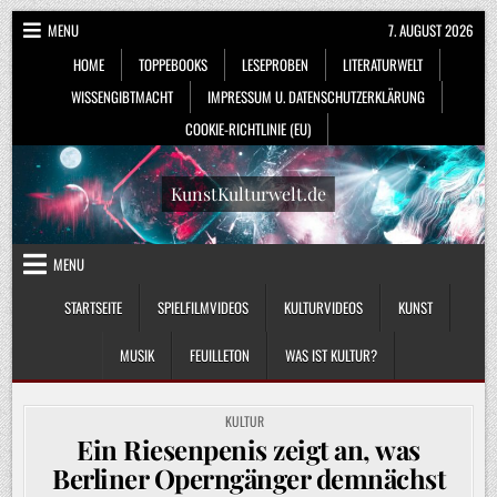
Skip
MENU
7. AUGUST 2026
to
HOME
TOPPEBOOKS
LESEPROBEN
LITERATURWELT
content
WISSENGIBTMACHT
IMPRESSUM U. DATENSCHUTZERKLÄRUNG
COOKIE-RICHTLINIE (EU)
KunstKulturwelt.de
MENU
STARTSEITE
SPIELFILMVIDEOS
KULTURVIDEOS
KUNST
MUSIK
FEUILLETON
WAS IST KULTUR?
POSTED
KULTUR
IN
Ein Riesenpenis zeigt an, was
Berliner Operngänger demnächst