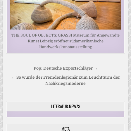
THE SOUL OF OBJECTS: GRASSI Museum für Angewandte
Kunst Leipzig eröffnet südamerikanische
Handwerkskunstausstellung
Beitragsnavigation
Pop: Deutsche Exportschläger →
← So wurde der Fremdenlegionär zum Leuchtturm der
Nachkriegsmoderne
LITERATUR.NEWZS
META