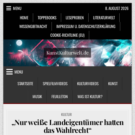
Skip
MENU
8. AUGUST 2026
to
HOME
TOPPEBOOKS
LESEPROBEN
LITERATURWELT
content
WISSENGIBTMACHT
IMPRESSUM U. DATENSCHUTZERKLÄRUNG
COOKIE-RICHTLINIE (EU)
KunstKulturwelt.de
MENU
STARTSEITE
SPIELFILMVIDEOS
KULTURVIDEOS
KUNST
MUSIK
FEUILLETON
WAS IST KULTUR?
POSTED
KULTUR
IN
„Nur weiße Landeigentümer hatten
das Wahlrecht“