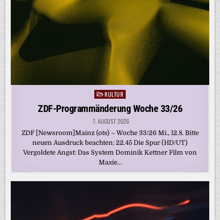
KULTUR
Posted
in
ZDF-Programmänderung Woche 33/26
7. AUGUST 2026
ZDF [Newsroom]Mainz (ots) – Woche 33/26 Mi., 12.8. Bitte
neuen Ausdruck beachten: 22.45 Die Spur (HD/UT)
Vergoldete Angst: Das System Dominik Kettner Film von
Maxie…