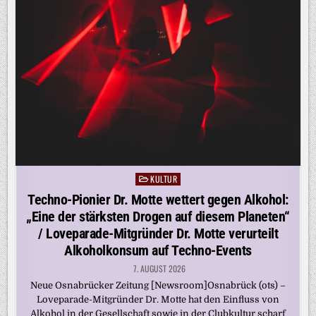
KULTUR
Posted
in
Techno-Pionier Dr. Motte wettert gegen Alkohol:
„Eine der stärksten Drogen auf diesem Planeten“
/ Loveparade-Mitgründer Dr. Motte verurteilt
Alkoholkonsum auf Techno-Events
7. AUGUST 2026
Neue Osnabrücker Zeitung [Newsroom]Osnabrück (ots) –
Loveparade-Mitgründer Dr. Motte hat den Einfluss von
Alkohol in der Gesellschaft sowie in der Clubkultur scharf