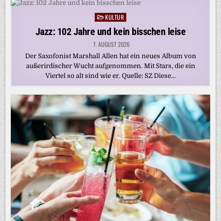
KULTUR
Posted
in
Jazz: 102 Jahre und kein bisschen leise
7. AUGUST 2026
Der Saxofonist Marshall Allen hat ein neues Album von
außerirdischer Wucht aufgenommen. Mit Stars, die ein
Viertel so alt sind wie er. Quelle: SZ Diese…