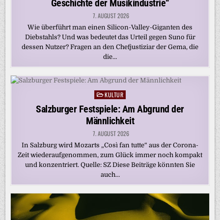
Geschichte der Musikindustrie“
7. AUGUST 2026
Wie überführt man einen Silicon-Valley-Giganten des
Diebstahls? Und was bedeutet das Urteil gegen Suno für
dessen Nutzer? Fragen an den Chefjustiziar der Gema, die
die…
KULTUR
Posted
in
Salzburger Festspiele: Am Abgrund der
Männlichkeit
7. AUGUST 2026
In Salzburg wird Mozarts „Così fan tutte“ aus der Corona-
Zeit wiederaufgenommen, zum Glück immer noch kompakt
und konzentriert. Quelle: SZ Diese Beiträge könnten Sie
auch…