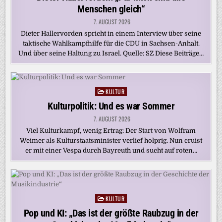
Menschen gleich“
7. AUGUST 2026
Dieter Hallervorden spricht in einem Interview über seine
taktische Wahlkampfhilfe für die CDU in Sachsen-Anhalt.
Und über seine Haltung zu Israel. Quelle: SZ Diese Beiträge…
KULTUR
Posted
in
Kulturpolitik: Und es war Sommer
7. AUGUST 2026
Viel Kulturkampf, wenig Ertrag: Der Start von Wolfram
Weimer als Kulturstaatsminister verlief holprig. Nun cruist
er mit einer Vespa durch Bayreuth und sucht auf roten…
KULTUR
Posted
in
Pop und KI: „Das ist der größte Raubzug in der