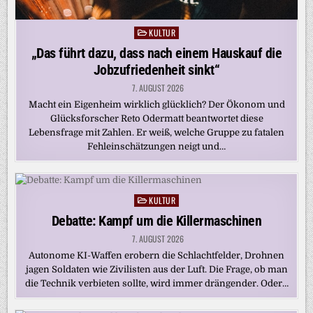
KULTUR
Posted
in
„Das führt dazu, dass nach einem Hauskauf die
Jobzufriedenheit sinkt“
7. AUGUST 2026
Macht ein Eigenheim wirklich glücklich? Der Ökonom und
Glücksforscher Reto Odermatt beantwortet diese
Lebensfrage mit Zahlen. Er weiß, welche Gruppe zu fatalen
Fehleinschätzungen neigt und…
KULTUR
Posted
in
Debatte: Kampf um die Killermaschinen
7. AUGUST 2026
Autonome KI-Waffen erobern die Schlachtfelder, Drohnen
jagen Soldaten wie Zivilisten aus der Luft. Die Frage, ob man
die Technik verbieten sollte, wird immer drängender. Oder…