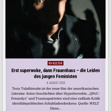
KULTUR
Posted
in
Erst superwoke, dann Frauenhass – die Leiden
des jungen Feministen
8. AUGUST 2026
Tony Tulathimutte ist der neue Star der amerikanischen
Literatur. Seine Geschichten über Hyperkorrekte, „QPoC-
Freundys“ und Traumapatrioten sind eine radikale Kritik
identitätspolitischen Schubladendenkens. Quelle: WELT
Diese…