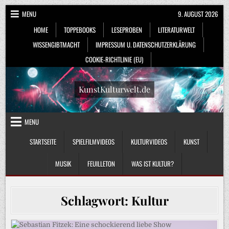
Skip
MENU
9. AUGUST 2026
to
HOME
TOPPEBOOKS
LESEPROBEN
LITERATURWELT
content
WISSENGIBTMACHT
IMPRESSUM U. DATENSCHUTZERKLÄRUNG
COOKIE-RICHTLINIE (EU)
KunstKulturwelt.de
MENU
STARTSEITE
SPIELFILMVIDEOS
KULTURVIDEOS
KUNST
MUSIK
FEUILLETON
WAS IST KULTUR?
Schlagwort:
Kultur