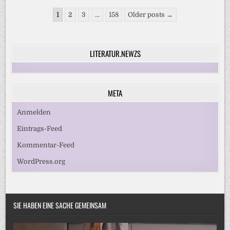
Seitennummerierung
1
2
3
…
158
Older posts →
der
Beiträge
LITERATUR.NEWZS
META
Anmelden
Eintrags-Feed
Kommentar-Feed
WordPress.org
SIE HABEN EINE SACHE GEMEINSAM