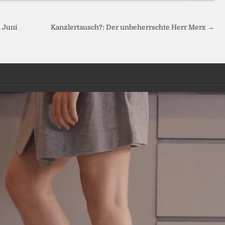
. Juni
Kanzlertausch?: Der unbeherrschte Herr Merz →