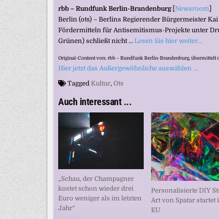
rbb – Rundfunk Berlin-Brandenburg
[
Newsroom
]
Berlin (ots) – Berlins Regierender Bürgermeister Ka
Fördermitteln für Antisemitismus-Projekte unter D
Grünen) schließt nicht …
Lesen Sie hier weiter…
Original-Content von: rbb – Rundfunk Berlin-Brandenburg, übermittelt 
Hier jetzt das Außergewöhnliche auswählen …
Tagged
Kultur
,
Ots
Auch interessant ...
„Schau, der Champagner
kostet schon wieder drei
Personalisierte DIY St
Euro weniger als im letzten
Art von Spatar startet 
Jahr“
EU