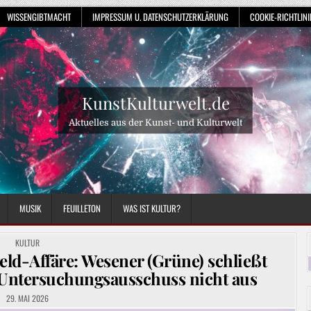
WISSENGIBTMACHT
IMPRESSUM U. DATENSCHUTZERKLÄRUNG
COOKIE-RICHTLINIE
KunstKulturwelt.de
Aktuelles aus der Kunst- und Kulturwelt
MUSIK
FEUILLETON
WAS IST KULTUR?
POSTED
KULTUR
IN
eld-Affäre: Wesener (Grüne) schließt
Untersuchungsausschuss nicht aus
29. MAI 2026