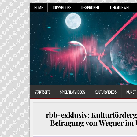
Skip
HOME
TOPPEBOOKS
LESEPROBEN
LITERATURWELT
to
content
STARTSEITE
SPIELFILMVIDEOS
KULTURVIDEOS
KUNST
rbb-exklusiv: Kulturförderg
Befragung von Wegner im 