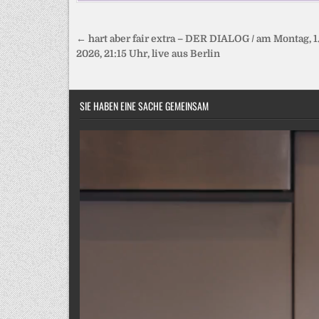
Beitragsnavigation
← hart aber fair extra – DER DIALOG / am Montag, 1
2026, 21:15 Uhr, live aus Berlin
SIE HABEN EINE SACHE GEMEINSAM