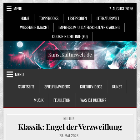
Skip
MENU
7. AUGUST 2026
to
HOME
TOPPEBOOKS
LESEPROBEN
LITERATURWELT
content
WISSENGIBTMACHT
IMPRESSUM U. DATENSCHUTZERKLÄRUNG
COOKIE-RICHTLINIE (EU)
KunstKulturwelt.de
MENU
STARTSEITE
SPIELFILMVIDEOS
KULTURVIDEOS
KUNST
MUSIK
FEUILLETON
WAS IST KULTUR?
POSTED
KULTUR
IN
Klassik: Engel der Verzweiflung
28. MAI 2026