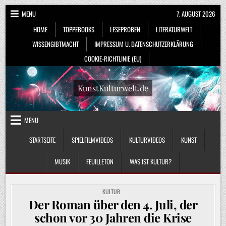
Skip
MENU
7. AUGUST 2026
to
HOME
TOPPEBOOKS
LESEPROBEN
LITERATURWELT
content
WISSENGIBTMACHT
IMPRESSUM U. DATENSCHUTZERKLÄRUNG
COOKIE-RICHTLINIE (EU)
KunstKulturwelt.de
MENU
STARTSEITE
SPIELFILMVIDEOS
KULTURVIDEOS
KUNST
MUSIK
FEUILLETON
WAS IST KULTUR?
POSTED
KULTUR
IN
Der Roman über den 4. Juli, der
schon vor 30 Jahren die Krise