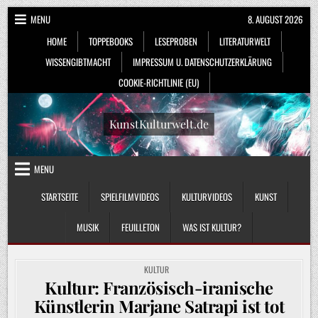
Skip
MENU
8. AUGUST 2026
to
HOME
TOPPEBOOKS
LESEPROBEN
LITERATURWELT
content
WISSENGIBTMACHT
IMPRESSUM U. DATENSCHUTZERKLÄRUNG
COOKIE-RICHTLINIE (EU)
KunstKulturwelt.de
MENU
STARTSEITE
SPIELFILMVIDEOS
KULTURVIDEOS
KUNST
MUSIK
FEUILLETON
WAS IST KULTUR?
POSTED
KULTUR
IN
Kultur: Französisch-iranische
Künstlerin Marjane Satrapi ist tot