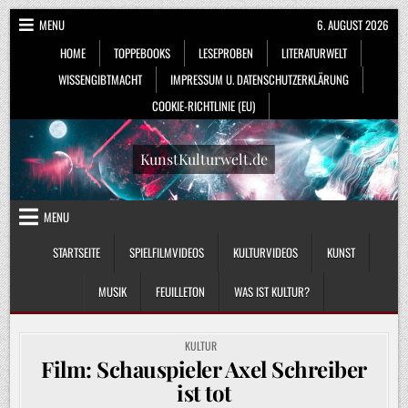
Skip
MENU
6. AUGUST 2026
to
HOME
TOPPEBOOKS
LESEPROBEN
LITERATURWELT
content
WISSENGIBTMACHT
IMPRESSUM U. DATENSCHUTZERKLÄRUNG
COOKIE-RICHTLINIE (EU)
KunstKulturwelt.de
MENU
STARTSEITE
SPIELFILMVIDEOS
KULTURVIDEOS
KUNST
MUSIK
FEUILLETON
WAS IST KULTUR?
POSTED
KULTUR
IN
Film: Schauspieler Axel Schreiber
ist tot