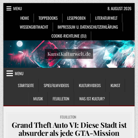
Skip
MENU
8. AUGUST 2026
to
HOME
TOPPEBOOKS
LESEPROBEN
LITERATURWELT
content
WISSENGIBTMACHT
IMPRESSUM U. DATENSCHUTZERKLÄRUNG
COOKIE-RICHTLINIE (EU)
KunstKulturwelt.de
MENU
STARTSEITE
SPIELFILMVIDEOS
KULTURVIDEOS
KUNST
MUSIK
FEUILLETON
WAS IST KULTUR?
POSTED
FEUILLETON
IN
Grand Theft Auto VI: Diese Stadt ist
absurder als jede GTA-Mission