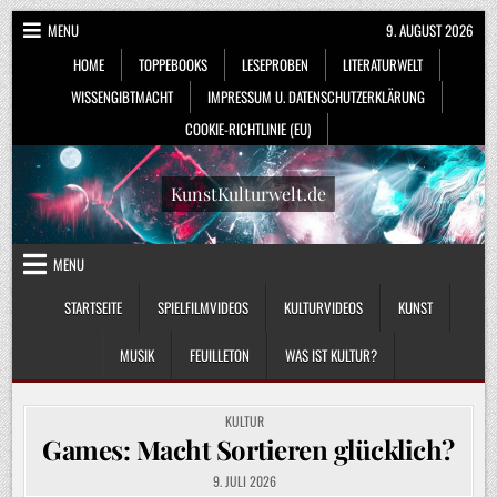
Skip
MENU
9. AUGUST 2026
to
HOME
TOPPEBOOKS
LESEPROBEN
LITERATURWELT
content
WISSENGIBTMACHT
IMPRESSUM U. DATENSCHUTZERKLÄRUNG
COOKIE-RICHTLINIE (EU)
KunstKulturwelt.de
MENU
STARTSEITE
SPIELFILMVIDEOS
KULTURVIDEOS
KUNST
MUSIK
FEUILLETON
WAS IST KULTUR?
POSTED
KULTUR
IN
Games: Macht Sortieren glücklich?
9. JULI 2026