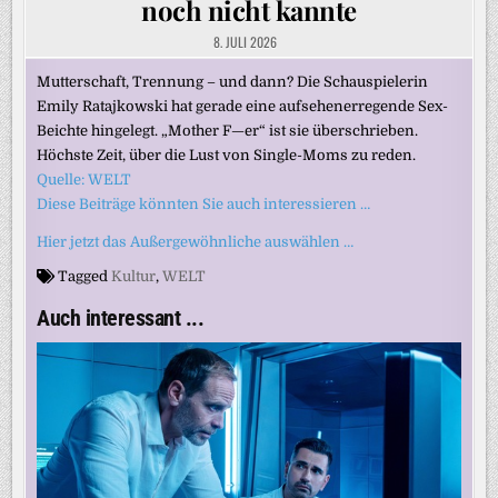
noch nicht kannte
8. JULI 2026
Mutterschaft, Trennung – und dann? Die Schauspielerin
Emily Ratajkowski hat gerade eine aufsehenerregende Sex-
Beichte hingelegt. „Mother F—er“ ist sie überschrieben.
Höchste Zeit, über die Lust von Single-Moms zu reden.
Quelle: WELT
Diese Beiträge könnten Sie auch interessieren …
Hier jetzt das Außergewöhnliche auswählen …
Tagged
Kultur
,
WELT
Auch interessant ...