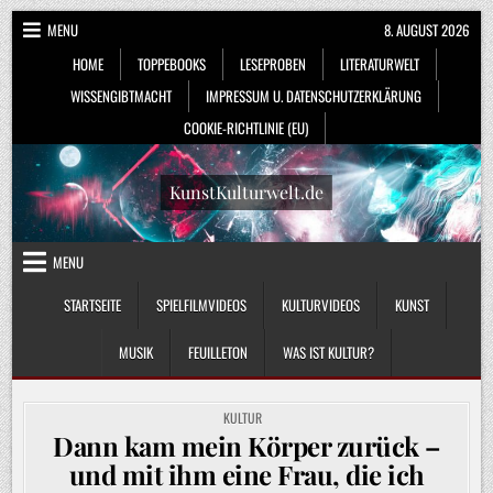
Skip
MENU
8. AUGUST 2026
to
HOME
TOPPEBOOKS
LESEPROBEN
LITERATURWELT
content
WISSENGIBTMACHT
IMPRESSUM U. DATENSCHUTZERKLÄRUNG
COOKIE-RICHTLINIE (EU)
KunstKulturwelt.de
MENU
STARTSEITE
SPIELFILMVIDEOS
KULTURVIDEOS
KUNST
MUSIK
FEUILLETON
WAS IST KULTUR?
POSTED
KULTUR
IN
Dann kam mein Körper zurück –
und mit ihm eine Frau, die ich