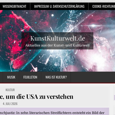
WISSENGIBTMACHT
IMPRESSUM U. DATENSCHUTZERKLÄRUNG
COOKIE-RICHTLINIE
KunstKulturwelt.de
Aktuelles aus der Kunst- und Kulturwelt
MUSIK
FEUILLETON
WAS IST KULTUR?
POSTED
KULTUR
IN
e, um die USA zu verstehen
4. JULI 2026
ustiz: In zehn literarischen Streiflichtern entsteht ein Bild der