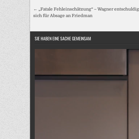
Beitragsnavigation
← „Fatale Fehleinschätzung“ – Wagner entschuldig
sich für Absage an Friedman
SIE HABEN EINE SACHE GEMEINSAM