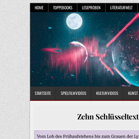
Skip
HOME
TOPPEBOOKS
LESEPROBEN
LITERATURWELT
to
content
STARTSEITE
SPIELFILMVIDEOS
KULTURVIDEOS
KUNST
Zehn Schlüsseltext
Vom Lob des Frühaufstehens bis zum Grauen der Lynchj