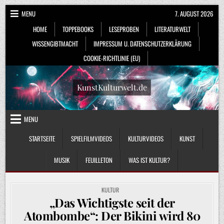
Skip
MENU
7. AUGUST 2026
to
HOME
TOPPEBOOKS
LESEPROBEN
LITERATURWELT
content
WISSENGIBTMACHT
IMPRESSUM U. DATENSCHUTZERKLÄRUNG
COOKIE-RICHTLINIE (EU)
KunstKulturwelt.de
MENU
STARTSEITE
SPIELFILMVIDEOS
KULTURVIDEOS
KUNST
MUSIK
FEUILLETON
WAS IST KULTUR?
POSTED
KULTUR
IN
„Das Wichtigste seit der
Atombombe“: Der Bikini wird 80