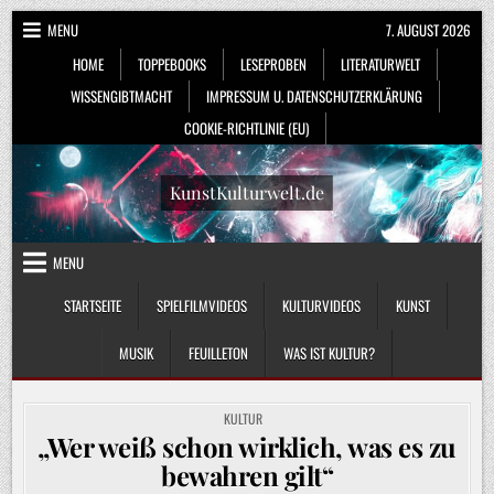
Skip
MENU
7. AUGUST 2026
to
HOME
TOPPEBOOKS
LESEPROBEN
LITERATURWELT
content
WISSENGIBTMACHT
IMPRESSUM U. DATENSCHUTZERKLÄRUNG
COOKIE-RICHTLINIE (EU)
KunstKulturwelt.de
MENU
STARTSEITE
SPIELFILMVIDEOS
KULTURVIDEOS
KUNST
MUSIK
FEUILLETON
WAS IST KULTUR?
POSTED
KULTUR
IN
„Wer weiß schon wirklich, was es zu
bewahren gilt“