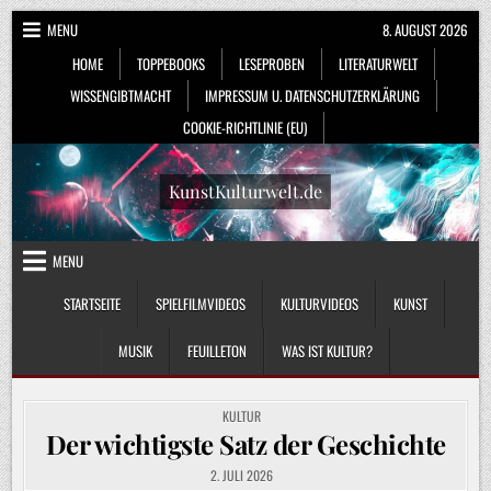
Skip
MENU
8. AUGUST 2026
to
HOME
TOPPEBOOKS
LESEPROBEN
LITERATURWELT
content
WISSENGIBTMACHT
IMPRESSUM U. DATENSCHUTZERKLÄRUNG
COOKIE-RICHTLINIE (EU)
KunstKulturwelt.de
MENU
STARTSEITE
SPIELFILMVIDEOS
KULTURVIDEOS
KUNST
MUSIK
FEUILLETON
WAS IST KULTUR?
POSTED
KULTUR
IN
Der wichtigste Satz der Geschichte
2. JULI 2026