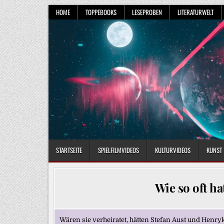
Skip
HOME
TOPPEBOOKS
LESEPROBEN
LITERATURWELT
to
content
STARTSEITE
SPIELFILMVIDEOS
KULTURVIDEOS
KUNST
Wie so oft ha
Wären sie verheiratet, hätten Stefan Aust und Henry