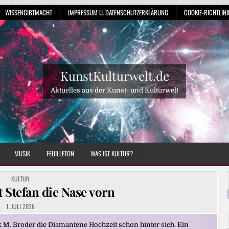
WISSENGIBTMACHT
IMPRESSUM U. DATENSCHUTZERKLÄRUNG
COOKIE-RICHTLINIE
KunstKulturwelt.de
Aktuelles aus der Kunst- und Kulturwelt
MUSIK
FEUILLETON
WAS IST KULTUR?
POSTED
KULTUR
IN
t Stefan die Nase vorn
1. JULI 2026
k M. Broder die Diamantene Hochzeit schon hinter sich. Ein