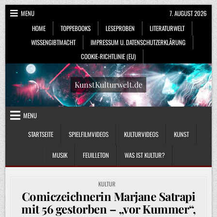
Skip
MENU
7. AUGUST 2026
to
HOME
TOPPEBOOKS
LESEPROBEN
LITERATURWELT
content
WISSENGIBTMACHT
IMPRESSUM U. DATENSCHUTZERKLÄRUNG
COOKIE-RICHTLINIE (EU)
KunstKulturwelt.de
MENU
STARTSEITE
SPIELFILMVIDEOS
KULTURVIDEOS
KUNST
MUSIK
FEUILLETON
WAS IST KULTUR?
POSTED
KULTUR
IN
Comiczeichnerin Marjane Satrapi
mit 56 gestorben – „vor Kummer“,