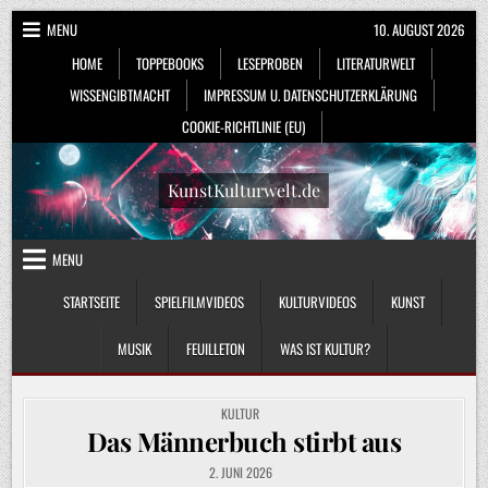
Skip
MENU
10. AUGUST 2026
to
HOME
TOPPEBOOKS
LESEPROBEN
LITERATURWELT
content
WISSENGIBTMACHT
IMPRESSUM U. DATENSCHUTZERKLÄRUNG
COOKIE-RICHTLINIE (EU)
KunstKulturwelt.de
MENU
STARTSEITE
SPIELFILMVIDEOS
KULTURVIDEOS
KUNST
MUSIK
FEUILLETON
WAS IST KULTUR?
POSTED
KULTUR
IN
Das Männerbuch stirbt aus
2. JUNI 2026