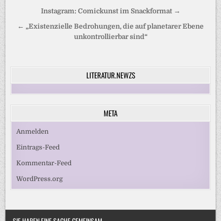
Beitragsnavigation
Instagram: Comickunst im Snackformat →
← „Existenzielle Bedrohungen, die auf planetarer Ebene
unkontrollierbar sind“
LITERATUR.NEWZS
META
Anmelden
Eintrags-Feed
Kommentar-Feed
WordPress.org
SIE HABEN EINE SACHE GEMEINSAM