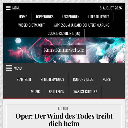
Skip
MENU
8. AUGUST 2026
to
HOME
TOPPEBOOKS
LESEPROBEN
LITERATURWELT
content
WISSENGIBTMACHT
IMPRESSUM U. DATENSCHUTZERKLÄRUNG
COOKIE-RICHTLINIE (EU)
KunstKulturwelt.de
MENU
STARTSEITE
SPIELFILMVIDEOS
KULTURVIDEOS
KUNST
MUSIK
FEUILLETON
WAS IST KULTUR?
POSTED
KULTUR
IN
Oper: Der Wind des Todes treibt
dich heim