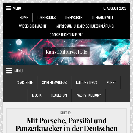
Skip
MENU
6. AUGUST 2026
to
HOME
TOPPEBOOKS
LESEPROBEN
LITERATURWELT
content
WISSENGIBTMACHT
IMPRESSUM U. DATENSCHUTZERKLÄRUNG
COOKIE-RICHTLINIE (EU)
KunstKulturwelt.de
MENU
STARTSEITE
SPIELFILMVIDEOS
KULTURVIDEOS
KUNST
MUSIK
FEUILLETON
WAS IST KULTUR?
POSTED
KULTUR
IN
Mit Porsche, Parsifal und
Panzerknacker in der Deutschen