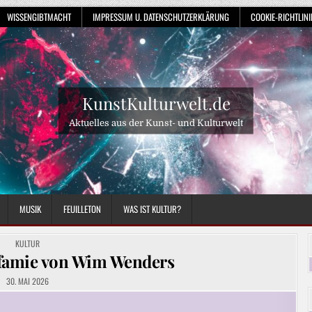
WISSENGIBTMACHT
IMPRESSUM U. DATENSCHUTZERKLÄRUNG
COOKIE-RICHTLINIE
KunstKulturwelt.de
Aktuelles aus der Kunst- und Kulturwelt
MUSIK
FEUILLETON
WAS IST KULTUR?
POSTED
KULTUR
IN
nfamie von Wim Wenders
30. MAI 2026