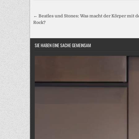
Beitragsnavigation
← Beatles und Stones: Was macht der Körper mit 
Rock?
SIE HABEN EINE SACHE GEMEINSAM