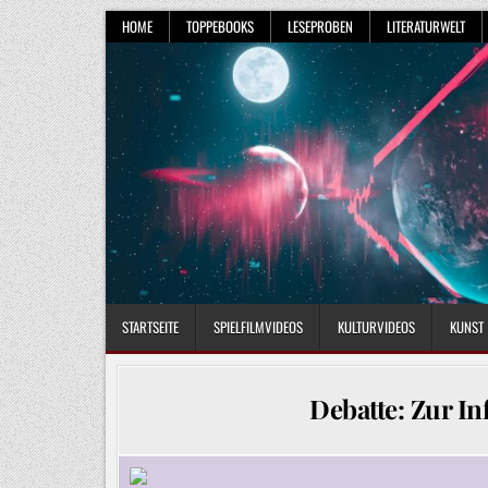
Skip
HOME
TOPPEBOOKS
LESEPROBEN
LITERATURWELT
to
content
STARTSEITE
SPIELFILMVIDEOS
KULTURVIDEOS
KUNST
Debatte: Zur I