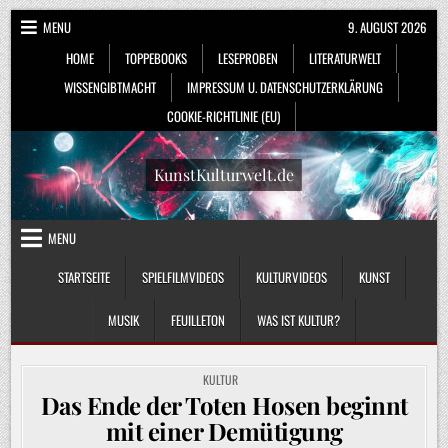
Skip
MENU
9. AUGUST 2026
to
HOME
TOPPEBOOKS
LESEPROBEN
LITERATURWELT
content
WISSENGIBTMACHT
IMPRESSUM U. DATENSCHUTZERKLÄRUNG
COOKIE-RICHTLINIE (EU)
KunstKulturwelt.de
MENU
STARTSEITE
SPIELFILMVIDEOS
KULTURVIDEOS
KUNST
MUSIK
FEUILLETON
WAS IST KULTUR?
POSTED
KULTUR
IN
Das Ende der Toten Hosen beginnt
mit einer Demütigung