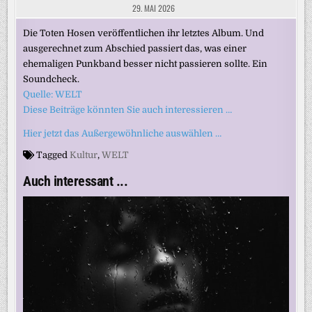
29. MAI 2026
Die Toten Hosen veröffentlichen ihr letztes Album. Und
ausgerechnet zum Abschied passiert das, was einer
ehemaligen Punkband besser nicht passieren sollte. Ein
Soundcheck.
Quelle: WELT
Diese Beiträge könnten Sie auch interessieren …
Hier jetzt das Außergewöhnliche auswählen …
Tagged
Kultur
,
WELT
Auch interessant ...