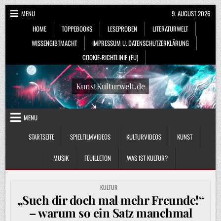
Skip
MENU
9. AUGUST 2026
to
HOME
TOPPEBOOKS
LESEPROBEN
LITERATURWELT
content
WISSENGIBTMACHT
IMPRESSUM U. DATENSCHUTZERKLÄRUNG
COOKIE-RICHTLINIE (EU)
KunstKulturwelt.de
MENU
STARTSEITE
SPIELFILMVIDEOS
KULTURVIDEOS
KUNST
MUSIK
FEUILLETON
WAS IST KULTUR?
POSTED
KULTUR
IN
„Such dir doch mal mehr Freunde!“
– warum so ein Satz manchmal