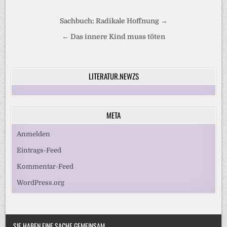
Beitragsnavigation
Sachbuch: Radikale Hoffnung →
← Das innere Kind muss töten
LITERATUR.NEWZS
META
Anmelden
Eintrags-Feed
Kommentar-Feed
WordPress.org
SIE HABEN EINE SACHE GEMEINSAM