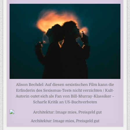
Alison Bechdel: Auf diesen sexistischen Film kann die
Erfinderin des Sexismus-Tests nicht verzichten / Kult-
Autorin outet sich als Fan von Bill-Murray-Klassiker –
Scharfe Kritik an US-Buchverboten
Architektur: Image mies, Preisgeld gut