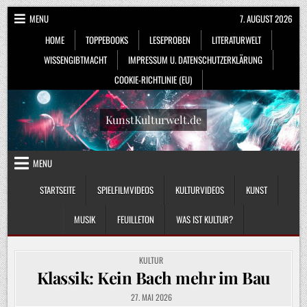
Skip
MENU
7. AUGUST 2026
to
HOME
TOPPEBOOKS
LESEPROBEN
LITERATURWELT
content
WISSENGIBTMACHT
IMPRESSUM U. DATENSCHUTZERKLÄRUNG
COOKIE-RICHTLINIE (EU)
KunstKulturwelt.de
MENU
STARTSEITE
SPIELFILMVIDEOS
KULTURVIDEOS
KUNST
MUSIK
FEUILLETON
WAS IST KULTUR?
POSTED
KULTUR
IN
Klassik: Kein Bach mehr im Bau
27. MAI 2026