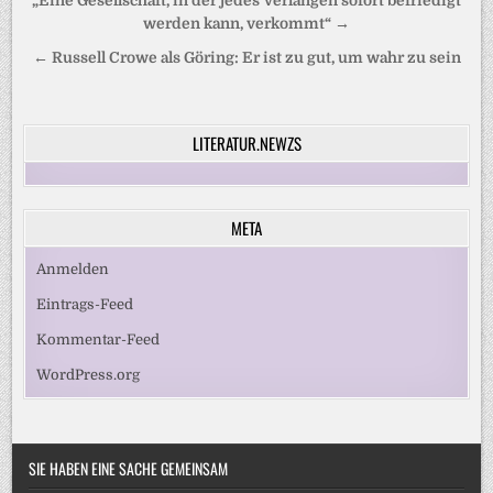
Beitragsnavigation
„Eine Gesellschaft, in der jedes Verlangen sofort befriedigt
werden kann, verkommt“ →
← Russell Crowe als Göring: Er ist zu gut, um wahr zu sein
LITERATUR.NEWZS
META
Anmelden
Eintrags-Feed
Kommentar-Feed
WordPress.org
SIE HABEN EINE SACHE GEMEINSAM