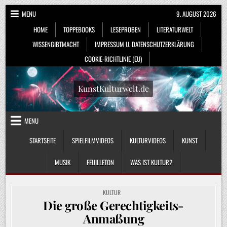
Skip
MENU
9. AUGUST 2026
to
HOME
TOPPEBOOKS
LESEPROBEN
LITERATURWELT
content
WISSENGIBTMACHT
IMPRESSUM U. DATENSCHUTZERKLÄRUNG
COOKIE-RICHTLINIE (EU)
KunstKulturwelt.de
MENU
STARTSEITE
SPIELFILMVIDEOS
KULTURVIDEOS
KUNST
MUSIK
FEUILLETON
WAS IST KULTUR?
POSTED
KULTUR
IN
Die große Gerechtigkeits-
Anmaßung