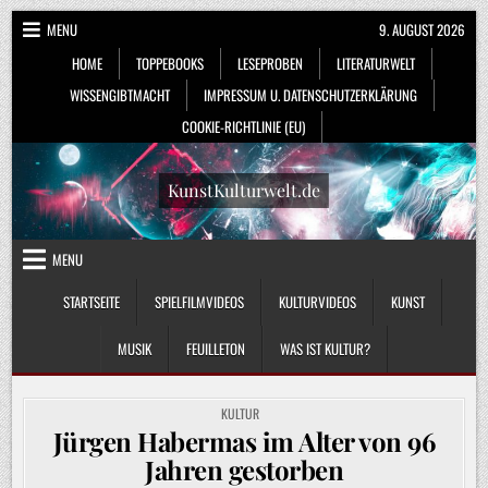
Skip
MENU
9. AUGUST 2026
to
HOME
TOPPEBOOKS
LESEPROBEN
LITERATURWELT
content
WISSENGIBTMACHT
IMPRESSUM U. DATENSCHUTZERKLÄRUNG
COOKIE-RICHTLINIE (EU)
KunstKulturwelt.de
MENU
STARTSEITE
SPIELFILMVIDEOS
KULTURVIDEOS
KUNST
MUSIK
FEUILLETON
WAS IST KULTUR?
POSTED
KULTUR
IN
Jürgen Habermas im Alter von 96
Jahren gestorben