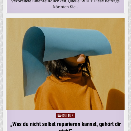
verbreitete Elitenfeindlichkeit. Quelle: WELT Diese Beiträge
könnten Sie…
KULTUR
Posted
in
„Was du nicht selbst reparieren kannst, gehört dir