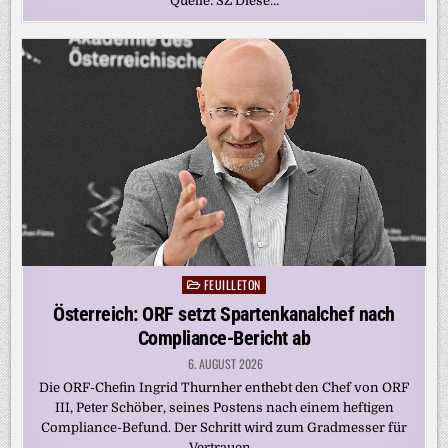
Quelle: SZ Diese…
FEUILLETON
Posted
in
Österreich: ORF setzt Spartenkanalchef nach
Compliance-Bericht ab
6. AUGUST 2026
Die ORF-Chefin Ingrid Thurnher enthebt den Chef von ORF
III, Peter Schöber, seines Postens nach einem heftigen
Compliance-Befund. Der Schritt wird zum Gradmesser für
Vertrauen…