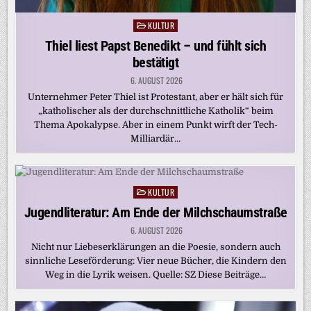
KULTUR
Posted
in
Thiel liest Papst Benedikt – und fühlt sich
bestätigt
6. AUGUST 2026
Unternehmer Peter Thiel ist Protestant, aber er hält sich für
„katholischer als der durchschnittliche Katholik“ beim
Thema Apokalypse. Aber in einem Punkt wirft der Tech-
Milliardär…
KULTUR
Posted
in
Jugendliteratur: Am Ende der Milchschaumstraße
6. AUGUST 2026
Nicht nur Liebeserklärungen an die Poesie, sondern auch
sinnliche Leseförderung: Vier neue Bücher, die Kindern den
Weg in die Lyrik weisen. Quelle: SZ Diese Beiträge…