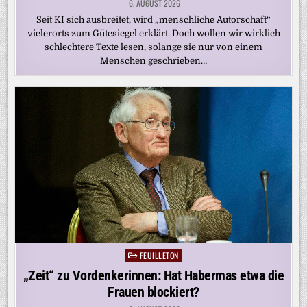
6. AUGUST 2026
Seit KI sich ausbreitet, wird „menschliche Autorschaft“
vielerorts zum Gütesiegel erklärt. Doch wollen wir wirklich
schlechtere Texte lesen, solange sie nur von einem
Menschen geschrieben…
FEUILLETON
Posted
in
„Zeit“ zu Vordenkerinnen: Hat Habermas etwa die
Frauen blockiert?