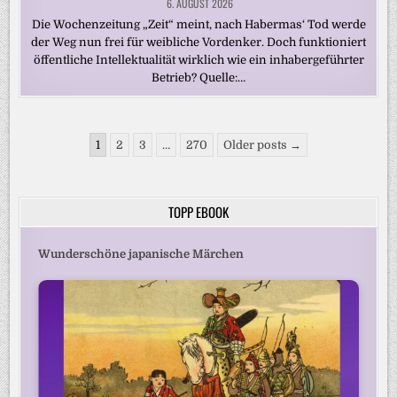
6. AUGUST 2026
Die Wochenzeitung „Zeit“ meint, nach Habermas‘ Tod werde
der Weg nun frei für weibliche Vordenker. Doch funktioniert
öffentliche Intellektualität wirklich wie ein inhabergeführter
Betrieb? Quelle:…
Seitennummerierung
1
2
3
…
270
Older posts →
der
Beiträge
TOPP EBOOK
Wunderschöne japanische Märchen