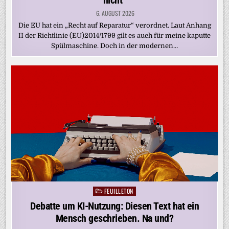
nicht“
6. AUGUST 2026
Die EU hat ein „Recht auf Reparatur“ verordnet. Laut Anhang
II der Richtlinie (EU)2014/1799 gilt es auch für meine kaputte
Spülmaschine. Doch in der modernen…
FEUILLETON
Posted
in
Debatte um KI-Nutzung: Diesen Text hat ein
Mensch geschrieben. Na und?