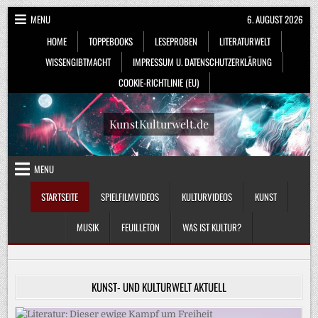
Skip
MENU
6. AUGUST 2026
to
HOME
TOPPEBOOKS
LESEPROBEN
LITERATURWELT
content
WISSENGIBTMACHT
IMPRESSUM U. DATENSCHUTZERKLÄRUNG
COOKIE-RICHTLINIE (EU)
KunstKulturwelt.de
MENU
STARTSEITE
SPIELFILMVIDEOS
KULTURVIDEOS
KUNST
MUSIK
FEUILLETON
WAS IST KULTUR?
KUNST- UND KULTURWELT AKTUELL