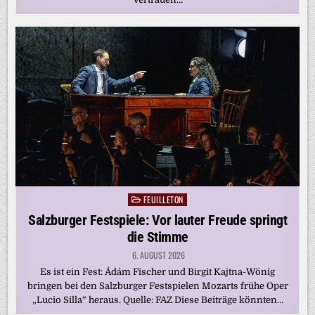
FEUILLETON
Posted
in
Salzburger Festspiele: Vor lauter Freude springt
die Stimme
6. AUGUST 2026
Es ist ein Fest: Ádám Fischer und Birgit Kajtna-Wönig
bringen bei den Salzburger Festspielen Mozarts frühe Oper
„Lucio Silla“ heraus. Quelle: FAZ Diese Beiträge könnten…