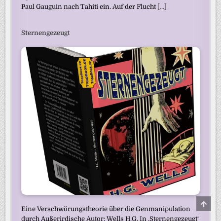
Paul Gauguin nach Tahiti ein. Auf der Flucht
[...]
Sternengezeugt
SCRO
TO
Eine Verschwörungstheorie über die Genmanipulation
TOP
durch Außerirdische Autor: Wells H.G. In ‚Sternengezeugt‘