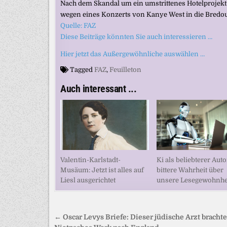
Nach dem Skandal um ein umstrittenes Hotelprojek
wegen eines Konzerts von Kanye West in die Bredouill
Quelle: FAZ
Diese Beiträge könnten Sie auch interessieren …
Hier jetzt das Außergewöhnliche auswählen …
Tagged
FAZ
,
Feuilleton
Auch interessant ...
Valentin-Karlstadt-
Ki als beliebterer Auto
Musäum: Jetzt ist alles auf
bittere Wahrheit über
Liesl ausgerichtet
unsere Lesegewohnhe
Beitragsnavigation
← Oscar Levys Briefe: Dieser jüdische Arzt brachte