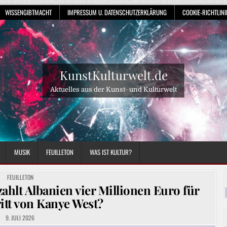
WISSENGIBTMACHT
IMPRESSUM U. DATENSCHUTZERKLÄRUNG
COOKIE-RICHTLINIE
KunstKulturwelt.de
Aktuelles aus der Kunst- und Kulturwelt
MUSIK
FEUILLETON
WAS IST KULTUR?
POSTED
FEUILLETON
IN
ahlt Albanien vier Millionen Euro für
ritt von Kanye West?
9. JULI 2026