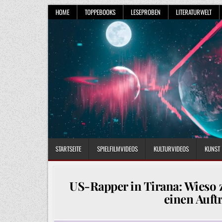
Skip
HOME
TOPPEBOOKS
LESEPROBEN
LITERATURWELT
to
content
STARTSEITE
SPIELFILMVIDEOS
KULTURVIDEOS
KUNST
US-Rapper in Tirana: Wieso z
einen Auft