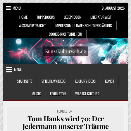
Skip
MENU
9. AUGUST 2026
to
HOME
TOPPEBOOKS
LESEPROBEN
LITERATURWELT
content
WISSENGIBTMACHT
IMPRESSUM U. DATENSCHUTZERKLÄRUNG
COOKIE-RICHTLINIE (EU)
KunstKulturwelt.de
MENU
STARTSEITE
SPIELFILMVIDEOS
KULTURVIDEOS
KUNST
MUSIK
FEUILLETON
WAS IST KULTUR?
POSTED
FEUILLETON
IN
Tom Hanks wird 70: Der
Jedermann unserer Träume