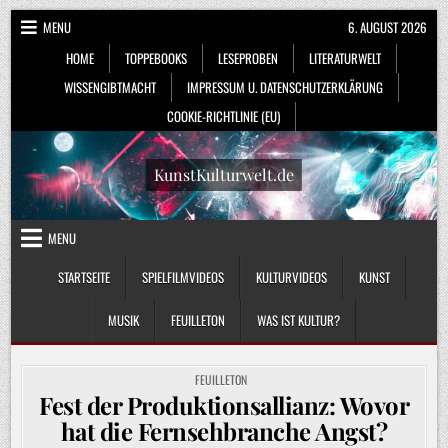
Skip
MENU
6. AUGUST 2026
to
HOME
TOPPEBOOKS
LESEPROBEN
LITERATURWELT
content
WISSENGIBTMACHT
IMPRESSUM U. DATENSCHUTZERKLÄRUNG
COOKIE-RICHTLINIE (EU)
KunstKulturwelt.de
MENU
STARTSEITE
SPIELFILMVIDEOS
KULTURVIDEOS
KUNST
MUSIK
FEUILLETON
WAS IST KULTUR?
POSTED
FEUILLETON
IN
Fest der Produktionsallianz: Wovor
hat die Fernsehbranche Angst?