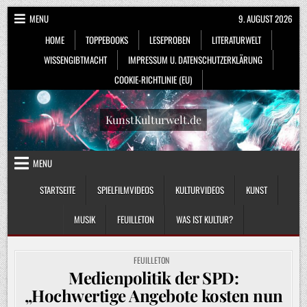
Skip
MENU
9. AUGUST 2026
to
HOME
TOPPEBOOKS
LESEPROBEN
LITERATURWELT
content
WISSENGIBTMACHT
IMPRESSUM U. DATENSCHUTZERKLÄRUNG
COOKIE-RICHTLINIE (EU)
KunstKulturwelt.de
MENU
STARTSEITE
SPIELFILMVIDEOS
KULTURVIDEOS
KUNST
MUSIK
FEUILLETON
WAS IST KULTUR?
POSTED
FEUILLETON
IN
Medienpolitik der SPD:
„Hochwertige Angebote kosten nun