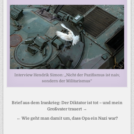
Interview Hendrik Simon: „Nicht der Pazifismus ist naiv,
sondern der Militarismus“
Beitragsnavigation
Brief aus dem Irankrieg: Der Diktator ist tot – und mein
Großvater trauert →
← Wie geht man damit um, dass Opa ein Nazi war?