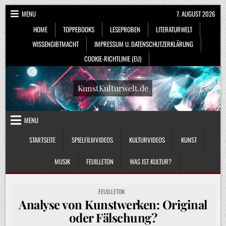
Skip
MENU
7. AUGUST 2026
to
HOME
TOPPEBOOKS
LESEPROBEN
LITERATURWELT
content
WISSENGIBTMACHT
IMPRESSUM U. DATENSCHUTZERKLÄRUNG
COOKIE-RICHTLINIE (EU)
KunstKulturwelt.de
MENU
STARTSEITE
SPIELFILMVIDEOS
KULTURVIDEOS
KUNST
MUSIK
FEUILLETON
WAS IST KULTUR?
POSTED
FEUILLETON
IN
Analyse von Kunstwerken: Original
oder Fälschung?