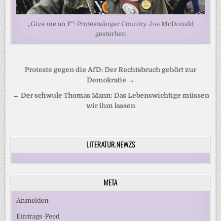
„Give me an F“: Protestsänger Country Joe McDonald
gestorben
Beitragsnavigation
Proteste gegen die AfD: Der Rechtsbruch gehört zur
Demokratie →
← Der schwule Thomas Mann: Das Lebenswichtige müssen
wir ihm lassen
LITERATUR.NEWZS
META
Anmelden
Eintrags-Feed