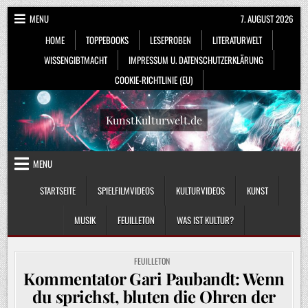
Skip
MENU
7. AUGUST 2026
to
HOME
TOPPEBOOKS
LESEPROBEN
LITERATURWELT
content
WISSENGIBTMACHT
IMPRESSUM U. DATENSCHUTZERKLÄRUNG
COOKIE-RICHTLINIE (EU)
KunstKulturwelt.de
MENU
STARTSEITE
SPIELFILMVIDEOS
KULTURVIDEOS
KUNST
MUSIK
FEUILLETON
WAS IST KULTUR?
POSTED
FEUILLETON
IN
Kommentator Gari Paubandt: Wenn
du sprichst, bluten die Ohren der