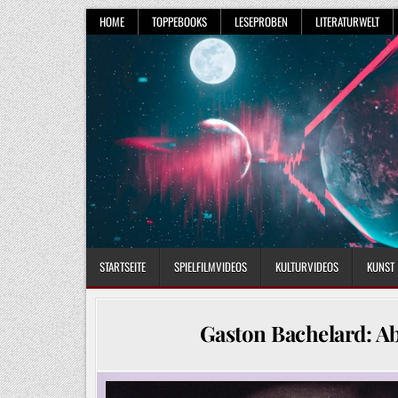
Skip
HOME
TOPPEBOOKS
LESEPROBEN
LITERATURWELT
to
content
STARTSEITE
SPIELFILMVIDEOS
KULTURVIDEOS
KUNST
Gaston Bachelard: Ab