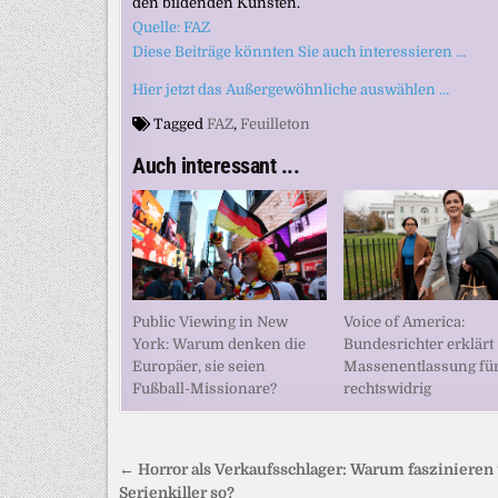
den bildenden Künsten.
Quelle: FAZ
Diese Beiträge könnten Sie auch interessieren …
Hier jetzt das Außergewöhnliche auswählen …
Tagged
FAZ
,
Feuilleton
Auch interessant ...
Voice of America:
Public Viewing in New
Bundesrichter erklärt
York: Warum denken die
Massenentlassung fü
Europäer, sie seien
rechtswidrig
Fußball-Missionare?
Beitragsnavigation
← Horror als Verkaufsschlager: Warum faszinieren
Serienkiller so?