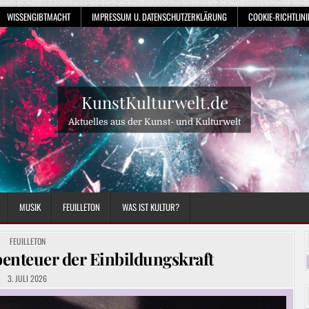
WISSENGIBTMACHT
IMPRESSUM U. DATENSCHUTZERKLÄRUNG
COOKIE-RICHTLINIE
KunstKulturwelt.de
Aktuelles aus der Kunst- und Kulturwelt
MUSIK
FEUILLETON
WAS IST KULTUR?
POSTED
FEUILLETON
IN
enteuer der Einbildungskraft
3. JULI 2026