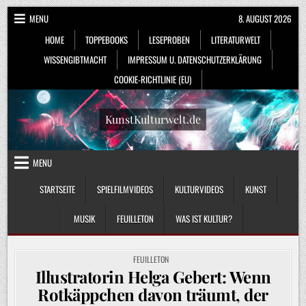
Skip
MENU
8. AUGUST 2026
to
HOME
TOPPEBOOKS
LESEPROBEN
LITERATURWELT
content
WISSENGIBTMACHT
IMPRESSUM U. DATENSCHUTZERKLÄRUNG
COOKIE-RICHTLINIE (EU)
KunstKulturwelt.de
MENU
STARTSEITE
SPIELFILMVIDEOS
KULTURVIDEOS
KUNST
MUSIK
FEUILLETON
WAS IST KULTUR?
POSTED
FEUILLETON
IN
Illustratorin Helga Gebert: Wenn
Rotkäppchen davon träumt, der