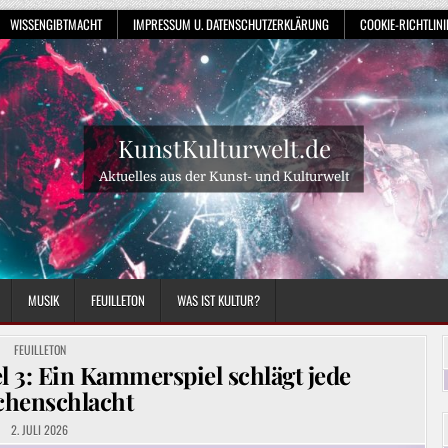
WISSENGIBTMACHT
IMPRESSUM U. DATENSCHUTZERKLÄRUNG
COOKIE-RICHTLINIE
KunstKulturwelt.de
Aktuelles aus der Kunst- und Kulturwelt
MUSIK
FEUILLETON
WAS IST KULTUR?
POSTED
FEUILLETON
IN
l 3: Ein Kammerspiel schlägt jede
chenschlacht
2. JULI 2026