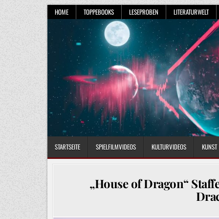
Skip
HOME
TOPPEBOOKS
LESEPROBEN
LITERATURWELT
to
content
STARTSEITE
SPIELFILMVIDEOS
KULTURVIDEOS
KUNST
„House of Dragon“ Staffe
Dra