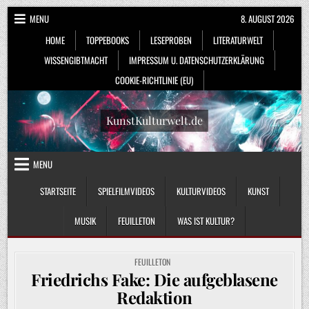
Skip
MENU
8. AUGUST 2026
to
HOME
TOPPEBOOKS
LESEPROBEN
LITERATURWELT
content
WISSENGIBTMACHT
IMPRESSUM U. DATENSCHUTZERKLÄRUNG
COOKIE-RICHTLINIE (EU)
KunstKulturwelt.de
MENU
STARTSEITE
SPIELFILMVIDEOS
KULTURVIDEOS
KUNST
MUSIK
FEUILLETON
WAS IST KULTUR?
POSTED
FEUILLETON
IN
Friedrichs Fake: Die aufgeblasene
Redaktion