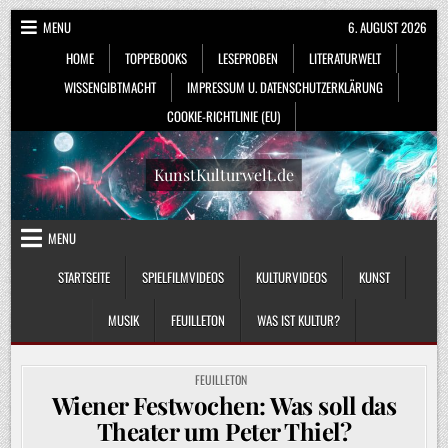
Skip
MENU
6. AUGUST 2026
to
HOME
TOPPEBOOKS
LESEPROBEN
LITERATURWELT
content
WISSENGIBTMACHT
IMPRESSUM U. DATENSCHUTZERKLÄRUNG
COOKIE-RICHTLINIE (EU)
KunstKulturwelt.de
MENU
STARTSEITE
SPIELFILMVIDEOS
KULTURVIDEOS
KUNST
MUSIK
FEUILLETON
WAS IST KULTUR?
POSTED
FEUILLETON
IN
Wiener Festwochen: Was soll das
Theater um Peter Thiel?