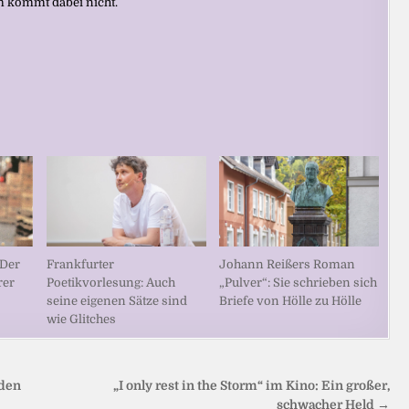
um kommt dabei nicht.
 Der
Frankfurter
Johann Reißers Roman
rer
Poetikvorlesung: Auch
„Pulver“: Sie schrieben sich
seine eigenen Sätze sind
Briefe von Hölle zu Hölle
wie Glitches
 den
„I only rest in the Storm“ im Kino: Ein großer,
schwacher Held →