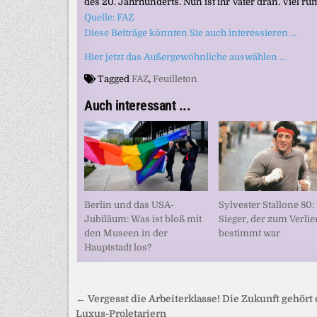
des 20. Jahrhunderts. Nun ist ihr Vater dran. Viel r
Quelle: FAZ
Diese Beiträge könnten Sie auch interessieren …
Hier jetzt das Außergewöhnliche auswählen …
Tagged
FAZ
,
Feuilleton
Auch interessant ...
Sylvester Stallone 80:
Berlin und das USA-
Sieger, der zum Verlie
Jubiläum: Was ist bloß mit
bestimmt war
den Museen in der
Hauptstadt los?
Beitragsnavigation
← Vergesst die Arbeiterklasse! Die Zukunft gehört
Luxus-Proletariern