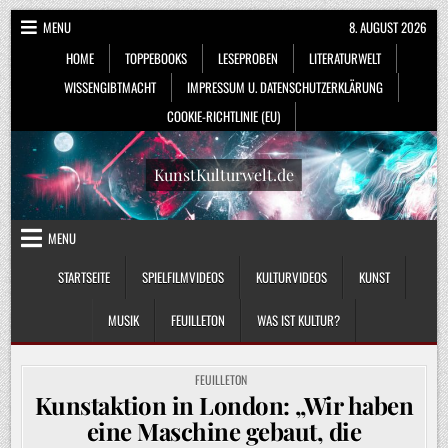
Skip
MENU
8. AUGUST 2026
to
HOME
TOPPEBOOKS
LESEPROBEN
LITERATURWELT
content
WISSENGIBTMACHT
IMPRESSUM U. DATENSCHUTZERKLÄRUNG
COOKIE-RICHTLINIE (EU)
KunstKulturwelt.de
MENU
STARTSEITE
SPIELFILMVIDEOS
KULTURVIDEOS
KUNST
MUSIK
FEUILLETON
WAS IST KULTUR?
POSTED
FEUILLETON
IN
Kunstaktion in London: „Wir haben
eine Maschine gebaut, die