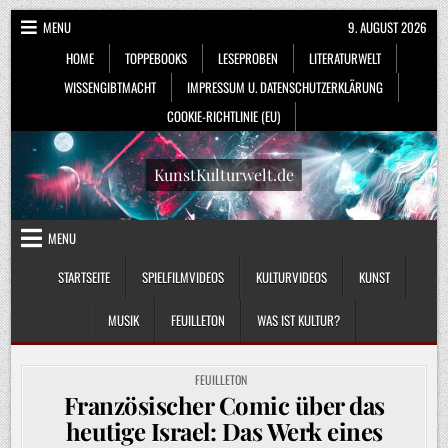
Skip
MENU
9. AUGUST 2026
to
HOME
TOPPEBOOKS
LESEPROBEN
LITERATURWELT
content
WISSENGIBTMACHT
IMPRESSUM U. DATENSCHUTZERKLÄRUNG
COOKIE-RICHTLINIE (EU)
KunstKulturwelt.de
MENU
STARTSEITE
SPIELFILMVIDEOS
KULTURVIDEOS
KUNST
MUSIK
FEUILLETON
WAS IST KULTUR?
POSTED
FEUILLETON
IN
Französischer Comic über das
heutige Israel: Das Werk eines