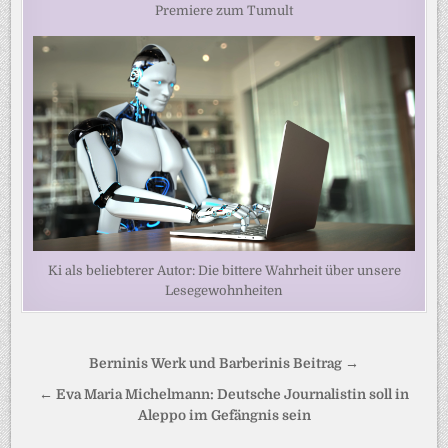
Premiere zum Tumult
Ki als beliebterer Autor: Die bittere Wahrheit über unsere
Lesegewohnheiten
Beitragsnavigation
Berninis Werk und Barberinis Beitrag →
← Eva Maria Michelmann: Deutsche Journalistin soll in
Aleppo im Gefängnis sein