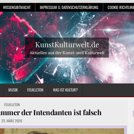
WISSENGIBTMACHT
IMPRESSUM U. DATENSCHUTZERKLÄRUNG
COOKIE-RICHTLINIE
KunstKulturwelt.de
Aktuelles aus der Kunst- und Kulturwelt
MUSIK
FEUILLETON
WAS IST KULTUR?
POSTED
FEUILLETON
IN
mer der Intendanten ist falsch
25. MÄRZ 2026