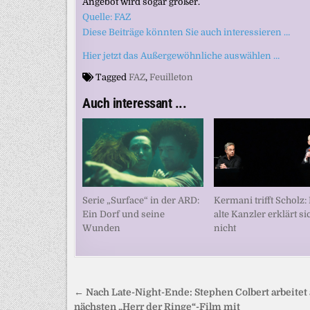
Angebot wird sogar größer.
Quelle: FAZ
Diese Beiträge könnten Sie auch interessieren …
Hier jetzt das Außergewöhnliche auswählen …
Tagged
FAZ
,
Feuilleton
Auch interessant ...
Serie „Surface“ in der ARD:
Kermani trifft Scholz:
Ein Dorf und seine
alte Kanzler erklärt si
Wunden
nicht
Beitragsnavigation
← Nach Late-Night-Ende: Stephen Colbert arbeitet
nächsten „Herr der Ringe“-Film mit