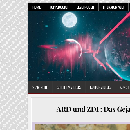
Skip
HOME
TOPPEBOOKS
LESEPROBEN
LITERATURWELT
to
content
STARTSEITE
SPIELFILMVIDEOS
KULTURVIDEOS
KUNST
ARD und ZDF: Das Gejam