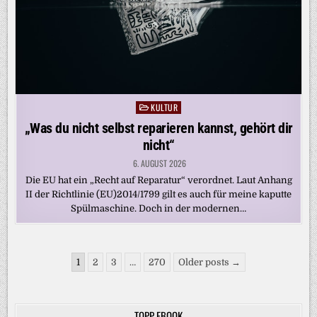
KULTUR
Posted
in
„Was du nicht selbst reparieren kannst, gehört dir
nicht“
6. AUGUST 2026
Die EU hat ein „Recht auf Reparatur“ verordnet. Laut Anhang
II der Richtlinie (EU)2014/1799 gilt es auch für meine kaputte
Spülmaschine. Doch in der modernen…
Seitennummerierung
1
2
3
…
270
Older posts →
der
Beiträge
TOPP EBOOK