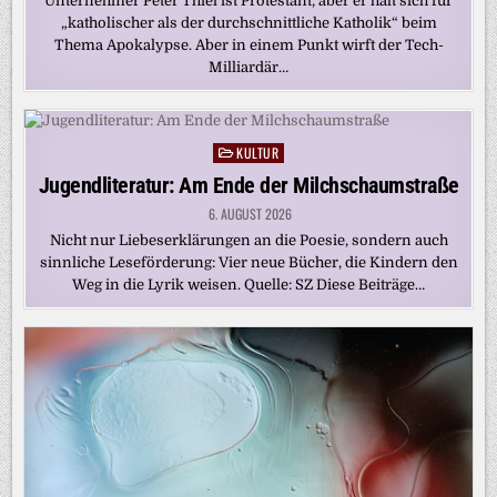
Unternehmer Peter Thiel ist Protestant, aber er hält sich für
„katholischer als der durchschnittliche Katholik“ beim
Thema Apokalypse. Aber in einem Punkt wirft der Tech-
Milliardär…
KULTUR
Posted
in
Jugendliteratur: Am Ende der Milchschaumstraße
6. AUGUST 2026
Nicht nur Liebeserklärungen an die Poesie, sondern auch
sinnliche Leseförderung: Vier neue Bücher, die Kindern den
Weg in die Lyrik weisen. Quelle: SZ Diese Beiträge…