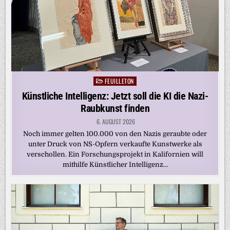
FEUILLETON
Posted
in
Künstliche Intelligenz: Jetzt soll die KI die Nazi-
Raubkunst finden
6. AUGUST 2026
Noch immer gelten 100.000 von den Nazis geraubte oder
unter Druck von NS-Opfern verkaufte Kunstwerke als
verschollen. Ein Forschungsprojekt in Kalifornien will
mithilfe Künstlicher Intelligenz…