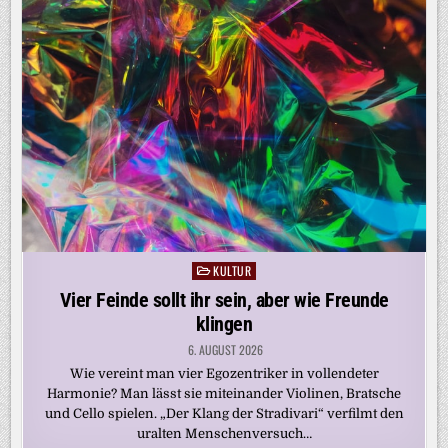
KULTUR
Posted
in
Vier Feinde sollt ihr sein, aber wie Freunde
klingen
6. AUGUST 2026
Wie vereint man vier Egozentriker in vollendeter
Harmonie? Man lässt sie miteinander Violinen, Bratsche
und Cello spielen. „Der Klang der Stradivari“ verfilmt den
uralten Menschenversuch…