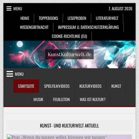
Skip
MENU
7. AUGUST 2026
to
HOME
TOPPEBOOKS
LESEPROBEN
LITERATURWELT
content
WISSENGIBTMACHT
IMPRESSUM U. DATENSCHUTZERKLÄRUNG
COOKIE-RICHTLINIE (EU)
KunstKulturwelt.de
MENU
STARTSEITE
SPIELFILMVIDEOS
KULTURVIDEOS
KUNST
MUSIK
FEUILLETON
WAS IST KULTUR?
KUNST- UND KULTURWELT AKTUELL