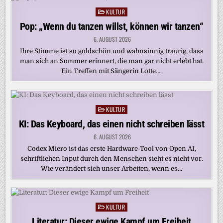
KULTUR
Posted
in
Pop: „Wenn du tanzen willst, können wir tanzen“
6. AUGUST 2026
Ihre Stimme ist so goldschön und wahnsinnig traurig, dass
man sich an Sommer erinnert, die man gar nicht erlebt hat.
Ein Treffen mit Sängerin Lotte….
KULTUR
Posted
in
KI: Das Keyboard, das einen nicht schreiben lässt
6. AUGUST 2026
Codex Micro ist das erste Hardware-Tool von Open AI,
schriftlichen Input durch den Menschen sieht es nicht vor.
Wie verändert sich unser Arbeiten, wenn es…
KULTUR
Posted
in
Literatur: Dieser ewige Kampf um Freiheit