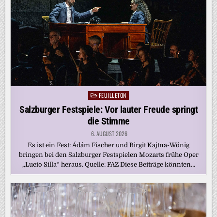
FEUILLETON
Posted
in
Salzburger Festspiele: Vor lauter Freude springt
die Stimme
6. AUGUST 2026
Es ist ein Fest: Ádám Fischer und Birgit Kajtna-Wönig
bringen bei den Salzburger Festspielen Mozarts frühe Oper
„Lucio Silla“ heraus. Quelle: FAZ Diese Beiträge könnten…